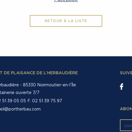
RETOUR À LA LISTE
T DE PLAISANCE DE L’HERBAUDIÈRE
SUIV
rbaudière - 85330 Noirmoutier-en-l’Île
tainerie ouverte 7/7
2 51 39 05 05
F. 02 51 39 75 97
eil@portherbau.com
ABON