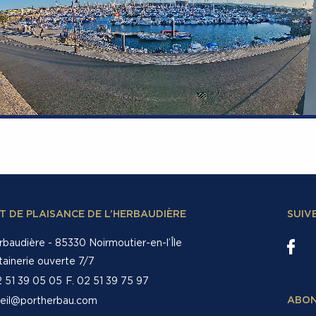
T DE PLAISANCE DE L’HERBAUDIÈRE
SUIV
rbaudière - 85330 Noirmoutier-en-l’Île
tainerie ouverte 7/7
2 51 39 05 05
F. 02 51 39 75 97
eil@portherbau.com
ABON