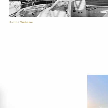
Home
>
Webcam