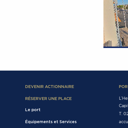
DEVENIR ACTIONNAIRE
POR
L’He
RÉSERVER UNE PLACE
Capi
Le port
T. 0
accu
Équipements et Services