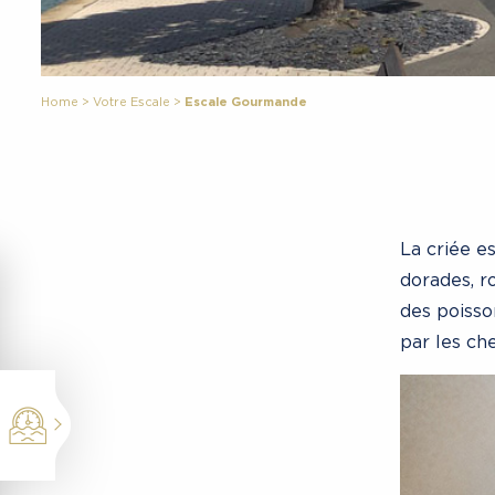
Home
>
Votre Escale
>
Escale Gourmande
La criée e
dorades, r
des poisso
par les ch